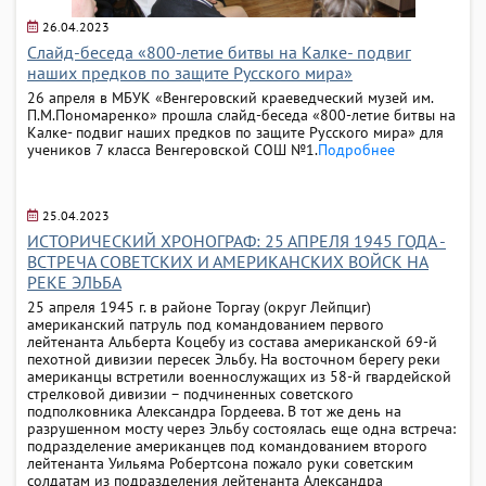
26.04.2023
Слайд-беседа «800-летие битвы на Калке- подвиг
наших предков по защите Русского мира»
26 апреля в МБУК «Венгеровский краеведческий музей им.
П.М.Пономаренко» прошла слайд-беседа «800-летие битвы на
Калке- подвиг наших предков по защите Русского мира» для
учеников 7 класса Венгеровской СОШ №1.
Подробнее
25.04.2023
ИСТОРИЧЕСКИЙ ХРОНОГРАФ: 25 АПРЕЛЯ 1945 ГОДА -
ВСТРЕЧА СОВЕТСКИХ И АМЕРИКАНСКИХ ВОЙСК НА
РЕКЕ ЭЛЬБА
25 апреля 1945 г. в районе Торгау (округ Лейпциг)
американский патруль под командованием первого
лейтенанта Альберта Коцебу из состава американской 69-й
пехотной дивизии пересек Эльбу. На восточном берегу реки
американцы встретили военнослужащих из 58-й гвардейской
стрелковой дивизии – подчиненных советского
подполковника Александра Гордеева. В тот же день на
разрушенном мосту через Эльбу состоялась еще одна встреча:
подразделение американцев под командованием второго
лейтенанта Уильяма Робертсона пожало руки советским
солдатам из подразделения лейтенанта Александра