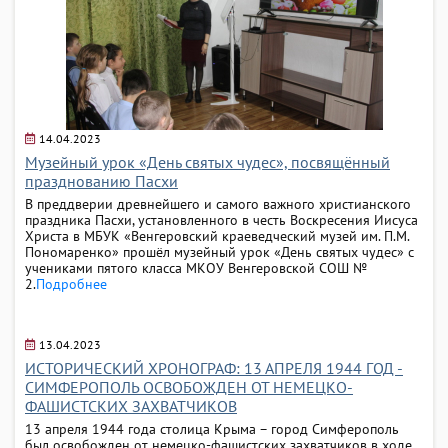
14.04.2023
Музейный урок «День святых чудес», посвящённый
празднованию Пасхи
В преддверии древнейшего и самого важного христианского
праздника Пасхи, установленного в честь Воскресения Иисуса
Христа в МБУК «Венгеровский краеведческий музей им. П.М.
Пономаренко» прошёл музейный урок «День святых чудес» с
учениками пятого класса МКОУ Венгеровской СОШ №
2.
Подробнее
13.04.2023
ИСТОРИЧЕСКИЙ ХРОНОГРАФ: 13 АПРЕЛЯ 1944 ГОД -
СИМФЕРОПОЛЬ ОСВОБОЖДЕН ОТ НЕМЕЦКО-
ФАШИСТСКИХ ЗАХВАТЧИКОВ
13 апреля 1944 года столица Крыма – город Симферополь
был освобожден от немецко-фашистских захватчиков в ходе