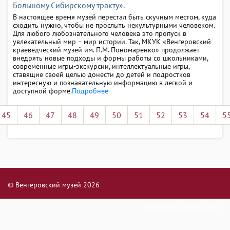
Большому Сибирскому тракту».
В настоящее время музей перестал быть скучным местом, куда
сходить нужно, чтобы не прослыть некультурными человеком.
Для любого любознательного человека это пропуск в
увлекательный мир – мир истории. Так, МКУК «Венгеровский
краеведческий музей им. П.М. Пономаренко» продолжает
внедрять новые подходы и формы работы со школьниками,
современные игры-экскурсии, интеллектуальные игры,
ставящие своей целью донести до детей и подростков
интересную и познавательную информацию в легкой и
доступной форме.
Подробнее
45
46
47
48
49
50
51
52
53
54
5
© Венгеровский музей 2026
Разработка сайта
SoftF1