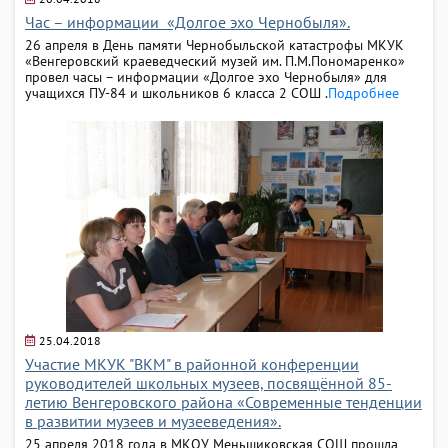
Час – информации «Долгое эхо Чернобыля».
26 апреля в День памяти Чернобыльской катастрофы МКУК
«Венгеровский краеведческий музей им. П.М.Пономаренко»
провел часы – информации «Долгое эхо Чернобыля» для
учащихся ПУ-84 и школьников 6 класса 2 СОШ .
Подробнее
25.04.2018
Участие МКУК "ВКМ" в районной конференции
руководителей школьных музеев, посвящённой 85-
летию Венгеровского района «Современные тенденции
в развитии музеев и музееведения».
25 апреля 2018 года в МКОУ Меньшиковская СОШ прошла