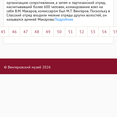
организацию сопротивления, а затем и партизанский отряд,
насчитывавший более 600 человек, командование взял на
себя В.М. Макаров, комиссаром был М.Т. Венгеров. Поскольку в
Спасский отряд входили мелкие отряды других волостей, он
назывался армией Макарова.
Подробнее
45
46
47
48
49
50
51
52
53
54
5
© Венгеровский музей 2026
Разработка сайта
SoftF1