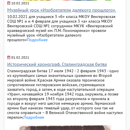
10.02.2021
Музейный урок «Изобретатели далекого прошлого».
10.02.2021 для учащиеся 3 «б» класса МКОУ Венгеровская
СОШ №1 и и 4 февраля для учащихся 3 «а» класса МКОУ
Венгеровской СОШ №1 сотрудники МКУК «Венгеровский
краеведческий музей им. П.М. Пономаренко» провели
музейный урок «Изобретатели далекого
прошлого»
Подробнее
01.02.2021
Исторический хронограф. Сталинградская битва
Сталинградская битва 17 июля 1942 - 2 февраля 1943 - одно
из крупнейших самых значительных сражения во Второй
мировой войне. Красная Армия оказала героическое
сопротивление гитлеровским войскам, стремившихся
захватить город, а затем, в ходе наступательной операции
«Уран», начавшейся 19 ноября 1942 года, окружила, а позже
ко второму февраля 1943 года разгромила и приняла в
городе и вокруг него шестое немецкую армию. Германской
армии был нанесен тяжелый удар, от которого она так не
смогла оправиться – В Великой Отечественной войне наступил
перелом.
Подробнее