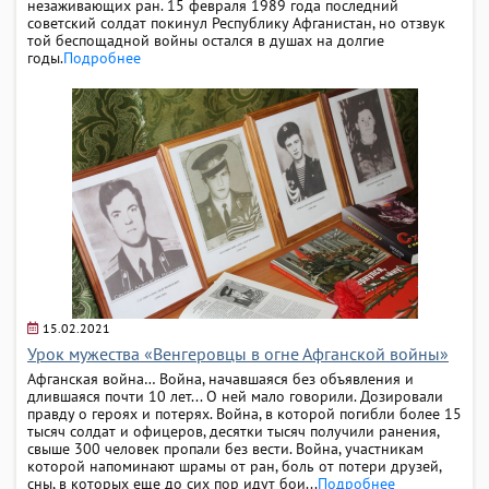
незаживающих ран. 15 февраля 1989 года последний
советский солдат покинул Республику Афганистан, но отзвук
той беспощадной войны остался в душах на долгие
годы.
Подробнее
15.02.2021
Урок мужества «Венгеровцы в огне Афганской войны»
Афганская война… Война, начавшаяся без объявления и
длившаяся почти 10 лет... О ней мало говорили. Дозировали
правду о героях и потерях. Война, в которой погибли более 15
тысяч солдат и офицеров, десятки тысяч получили ранения,
свыше 300 человек пропали без вести. Война, участникам
которой напоминают шрамы от ран, боль от потери друзей,
сны, в которых еще до сих пор идут бои...
Подробнее