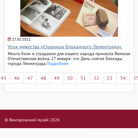
27.01.2021
Урок мужества «Страницы блокадного Ленинграда».
Много боли и страдания для нашего народа принесла Великая
Отечественная война. 27 января- это День снятия блокады
города Ленинграда.
Подробнее
45
46
47
48
49
50
51
52
53
54
5
© Венгеровский музей 2026
Разработка сайта
SoftF1