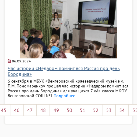
06.09.2024
Час истории «Недаром помнит вся Россия про день
Бородина»
6 сентября в МБУК «Венгеровский краеведческий музей им.
П.М. Пономаренко» прошел час истории «Недаром помнит вся
Россия про день Бородина» для учащихся 7 «А» класса МКОУ
Венгеровской СОШ №1.
Подробнее
45
46
47
48
49
50
51
52
53
54
5