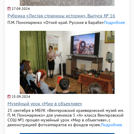
27.09.2024
Рубрика «Листая страницы истории». Выпуск № 16
П.М. Пономаренко «Отчий край. Русские в Барабе»
Подробнее
25.09.2024
Музейный урок «Мир в объективе»
25 сентября в МБУК «Венгеровский краеведческий музей им.
П. М. Пономаренко» для учеников 5 «А» класса Венгеровской
СОШ №1 прошёл музейный урок «Мир в объективе», с
демонстрацией фотоаппаратов из фондов музея.
Подробнее