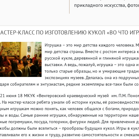
прикладного искусства, фото
АСТЕР-КЛАСС ПО ИЗГОТОВЛЕНИЮ КУКОЛ «ВО ЧТО ИГР
Игрушка – это мир детства каждого человека. М
мир детства страны. Вместе с ростом интереса 
русской кукле, деревянной и глиняной игрушка
выставки. А ведь, пожалуй, игрушка – это одна
только старые образцы, но и умирающие традиц
экспозициях музеев. Делалась она из подручны
даря собирателям и энтузиастам, редкие экземпляры все-таки были с
21 июня 18 МКУК «Венгеровский краеведческий музей им. П.М. Поном
. На мастер-классе ребята узнали об истории куклы, её разновидностях
ным игрушкам можно понять, как человек общался с богами, природо
лы и воды. Самые ранние игрушки, обнаруженные на территории нашей с
ные погремушки, посуда, топорики, фигурки людей. Для привлечения 
кобы должны были вселиться – прообразы будущих кукол. Игры в кукл
тавливали его к жизни и труду, развитию самостоятельности и смекал