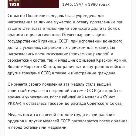
1943, 1947 и 1980 годах.
Согласно Положению, медаль была учреждена для
награждения за личное мужество и отвагу, проявленные при
защите Отечества и исполнении воинского долга (в боях с
врагами социалистического Отечества; при защите
государственной границы СССР; при исполнении воинского
долга в условиях, сопряженных с риском для жизни). Ею
награждались военнослужащие (причем как рядовой и
сержантский состав, так и младшие офицеры) Красной Армии,
Военно-Морского Флота, пограничных и внутренних войск и
другие граждане СССР, а также и иностранные граждане.
С момента своего появления эта медаль стала высшей
советской медалью в наградной системе СССР (и второй по
времени учреждения, после юбилейной медали «ХХ лет
РККА») и оставалась таковой до распада Советского Союза.
Медаль носится на левой стороне груди и, при наличии
орденов и других медалей СССР, располагается после орденов
и перед остальными медалями.