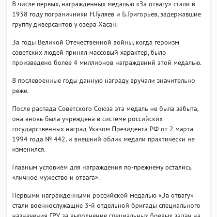
В числе первых, награжденных медалью «За отвагу» стали в
1938 году пограничники Н.Гуляев и Б.Григорьев, задержавшие
группу диверсантов у озера Хасан.
За годы Великой Отечественной войны, когда героизм
советских людей принял массовый характер, было
произведено более 4 миллионов награждений этой медалью.
В послевоенные годы данную награду вручали значительно
реже.
После распада Советского Союза эта медаль не была забыта,
она вновь была учреждена в системе российских
государственных наград Указом Президента РФ от 2 марта
1994 года № 442, и внешний облик медали практически не
изменился.
Главным условием для награждения по-прежнему остались
«личное мужество и отвага».
Первыми награжденными российской медалью «За отвагу»
стали военнослужащие 3-й отдельной бригады специального
назначения ГРУ, за выполнение специальных боевых задач на