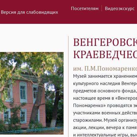
Посетителям
Видеоэкскурс
Версия для слабовидящих
Музей занимается хранением
культурного наследия Венгер
предметов основного фонда,
настоящее время в «Венгеров
Пономаренко» проводятся эк
участниками военных действи
старожилами. Музей организ
акции, лекции, вечера к пам
и интеллектуальные игры, в