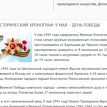
прикладного искусства, фото
СТОРИЧЕСКИЙ ХРОНОГРАФ: 9 МАЯ – ДЕНЬ ПОБЕДЫ
9 мая 1945 года завершилась Великая Отечеств
стала самым крупным вооруженным столкновени
простиравшемся от Баренцева до Черного море
одновременно сражались от 8 миллионов до 13
20 тысяч танков и штурмовых орудий, от 85 тыс
до 19 тысяч самолетов.
 1945 года на Центральный аэродром имени Фрунзе приземлился само
вивший в Москву акт о капитуляции фашистской Германии. А 24 июня
ы. Командовал парадом маршал Константин Рокоссовский, принимал п
Великой Победы советского народа - символ непоколебимого духа и г
ы на алтарь Отечества более 27 миллионов советских людей.
 в этот замечательный день, 9 мая 1945 года Указом Президиума Вер
у над Германией в Великой Отечественной войне 1941-1945 гг.»Эта м