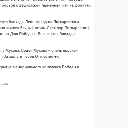
 борьбе с фашистской Германией, как на фронтах,
жертв блокады Ленинграда на Пискаревском
был зажжен Вечный огонь. С тех пор Пискаревский
енных Дню Победы и Дню снятия блокады
ль Жукова. Орден Жукова – очень высокая
 «За заслуги перед Отечеством».
ткрытие мемориального комплекса Победы в
авы».