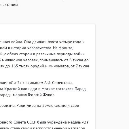
выставки.
енная война. Она длилась почти четыре года и
ем в истории человечества. На фронте,
й, с обеих сторон в различные периоды войны
 миллионов человек, применялось от 6 тысяч до
яч до 165 тысяч орудий и минометов, от 7 тысяч
лет «Ли-2» с экипажем А.И. Семенкова,
 на Красной площади в Москве состоялся Парад
арад - маршал Георгий Жуков.
ероизма. Ради мира на Земле сложили свои
ховного Совета СССР была учреждена медаль «За
едаль стала самой распространенной наградой