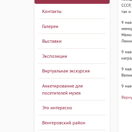
СССР,
Контакты
так и 
9 мая
Галереи
мемор
Мемо
Выставки
Ленин
9 мая
Экспозиции
награ
9 мая
Виртуальная экскурсия
Велик
Анкетирование для
9 мая
посетителей музея
Верну
Это интересно
Венгеровский район