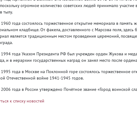
 поскольку огромное количество советских людей принимало участие в
в тылу.
 1960 года состоялось торжественное открытие мемориала в память 
иальном кладбище. От факела, доставленного с Марсова поля, здесь 
риал является традиционным местом проведения церемоний, посвящ
града.
 1994 года Указом Президента РФ был учрежден орден Жукова и меда
да, и в иерархии государственных наград он занял место после ордена
 1995 года в Москве на Поклонной горе состоялось торжественное о
ой Отечественной войне 1941-1945 годов.
 2006 года в России утверждено Почётное звание «Город воинской сл
ться к списку новостей