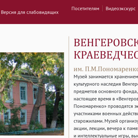
Посетителям
Видеоэкскурс
Версия для слабовидящих
Музей занимается хранением
культурного наследия Венгер
предметов основного фонда,
настоящее время в «Венгеров
Пономаренко» проводятся эк
участниками военных действи
старожилами. Музей организ
акции, лекции, вечера к пам
и интеллектуальные игры, в