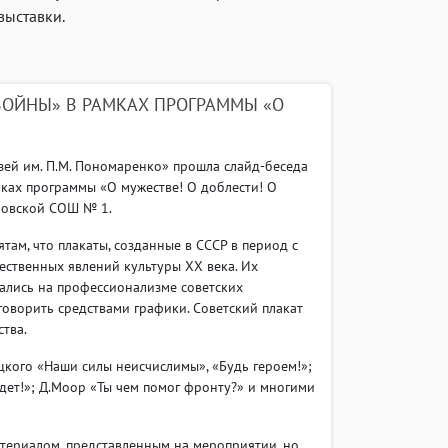
выставки.
ВОЙНЫ» В РАМКАХ ПРОГРАММЫ «О
зей им. П.М. Пономаренко» прошла слайд-беседа
ках программы «О мужестве! О доблести! О
еровской СОШ № 1.
там, что плакаты, созданные в СССР в период с
ественных явлений культуры ХХ века. Их
ались на профессионализме советских
оворить средствами графики. Советский плакат
тва.
цкого «Наши силы неисчислимы», «Будь героем!»;
удет!»; Д.Моор «Ты чем помог фронту?» и многими
териалом, представленным на мероприятии, но