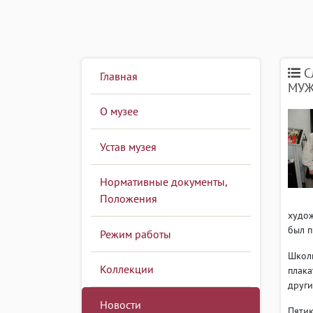
С
Главная
МУЖ
О музее
Устав музея
Нормативные документы,
Положения
худож
был п
Режим работы
Школь
Коллекции
плака
друг
Новости
Пятик