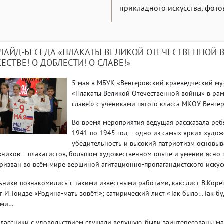
прикладного искусства, фото
ЛАЙД-БЕСЕДА «ПЛАКАТЫ ВЕЛИКОЙ ОТЕЧЕСТВЕННОЙ 
ЕСТВЕ! О ДОБЛЕСТИ! О СЛАВЕ!»
5 мая в МБУК «Венгеровский краеведческий му
«Плакаты Великой Отечественной войны» в рам
славе!» с учениками пятого класса МКОУ Венг
Во время мероприятия ведущая рассказала ребя
1941 по 1945 год – одно из самых ярких худож
убедительность и высокий патриотизм основыв
ников – плакатистов, большом художественном опыте и умении ясно г
ризван во всём мире вершиной агитационно-пропагандистского искусс
ники познакомились с такими известными работами, как: лист В.Коре
т И.Тоидзе «Родина-мать зовёт!»; сатирический лист «Так было…Так б
ими…
лассники с удовольствием слушали ведущую, были заинтересованы ма