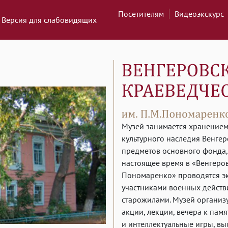
Посетителям
Видеоэкскурс
Версия для слабовидящих
Музей занимается хранением
культурного наследия Венгер
предметов основного фонда,
настоящее время в «Венгеров
Пономаренко» проводятся эк
участниками военных действи
старожилами. Музей организ
акции, лекции, вечера к пам
и интеллектуальные игры, в