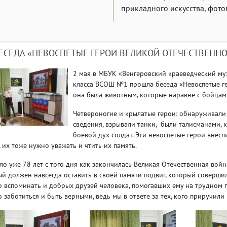
прикладного искусства, фото
ЕСЕДА «НЕВОСПЕТЫЕ ГЕРОИ ВЕЛИКОЙ ОТЕЧЕСТВЕНН
2 мая в МБУК «Венгеровский краеведческий му
класса ВСОШ №1 прошла беседа «Невоспетые г
она была животным, которые наравне с бойцам
Четвероногие и крылатые герои: обнаруживали
сведения, взрывали танки, были талисманами, 
боевой дух солдат. Эти невоспетые герои внес
, их тоже нужно уважать и чтить их память.
о уже 78 лет с того дня как закончилась Великая Отечественная войн
й должен навсегда оставить в своей памяти подвиг, который соверши
 вспоминать и добрых друзей человека, помогавших ему на трудном 
 заботиться и быть верными, ведь мы в ответе за тех, кого приручили 