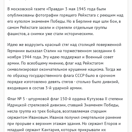
В московской газете «Правда» 3 мая 1945 года были
опубликованы фотографии горящего Рейхстага с реющим над
его куполом знаменем Победы. Но в Берлине еще шли бои, в
самом Рейхстаге засели и стреляли отдельные группы
фашистов, а снимки уже стали историческими.
Идею же водрузить красный стяг над столицей поверженной
Германии высказал Сталин на торжественном заседании 6
ноября 1944 года. Эту идею поддержал и Военный совет
армии. По всеобщему мнению, флаг над Рейхстагом
символизировал окончательное крушение нацизма. Тогда же
по образцу государственного флага СССР было в срочном
порядке изготовлено девять стягов - столько было дивизий,
входивших в состав 3-й ударной армии.
Флаг № 5 - штурмовой флаг 150-й ордена Кутузова II степени
Идрицкой стрелковой дивизии, ставший Знаменем Победы,
несла группа из трех бойцов, возглавляемая старшим
сержантом Ивановым. Иванов получил смертельное ранение
при прорыве к верхним этажам здания. Но сержант Егоров и
младший сержант Кантария, которых прикрывали их