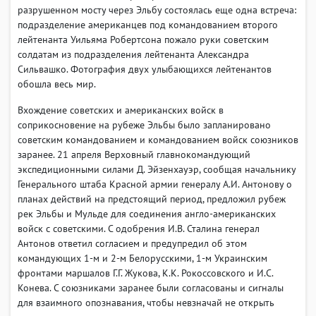
разрушенном мосту через Эльбу состоялась еще одна встреча:
подразделение американцев под командованием второго
лейтенанта Уильяма Робертсона пожало руки советским
солдатам из подразделения лейтенанта Александра
Сильвашко. Фотография двух улыбающихся лейтенантов
обошла весь мир.
Вхождение советских и американских войск в
соприкосновение на рубеже Эльбы было запланировано
советским командованием и командованием войск союзников
заранее. 21 апреля Верховный главнокомандующий
экспедиционными силами Д. Эйзенхауэр, сообщая начальнику
Генерального штаба Красной армии генералу А.И. Антонову о
планах действий на предстоящий период, предложил рубеж
рек Эльбы и Мульде для соединения англо-американских
войск с советскими. С одобрения И.В. Сталина генерал
Антонов ответил согласием и предупредил об этом
командующих 1-м и 2-м Белорусскими, 1-м Украинским
фронтами маршалов Г.Г. Жукова, К.К. Рокоссовского и И.С.
Конева. С союзниками заранее были согласованы и сигналы
для взаимного опознавания, чтобы невзначай не открыть