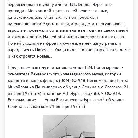
переименовали в улицу имени В.И.Ленина. Через неё
проходил Московский тракт, по ней вели ссыльных,
каторжников, заключенных. По ней проезжали
путешественники. Здесь, в пыли, играли дети, прогуливались
взрослые, проезжали богатые и знатные люди на санях зимой
и колясках летом. На ней обитали нищие, прося милостыню.
По ней уходили на фронт мужчины, на ней же устраивали
парад в честь Победы… Улица видела и как разрушаются дома,
и как строятся новые…
Предлагаем вашему вниманию заметки П.М. Пономаренко -
основателя Венгеровского краеведческого музея, которые
хранятся в наших фондах (ВКМ ОФ 948, Воспоминание Петра
Михайловича Пономаренко об улице Ленина в с. Спасском 21
января 1973 год) и заметки А. Е.Чурышевой (ВКМ ОФ 949,
Воспоминание Анны ЕвстигнеевныЧурышевой об улице
Ленина в с. Спасском 21 января 1973 г.)