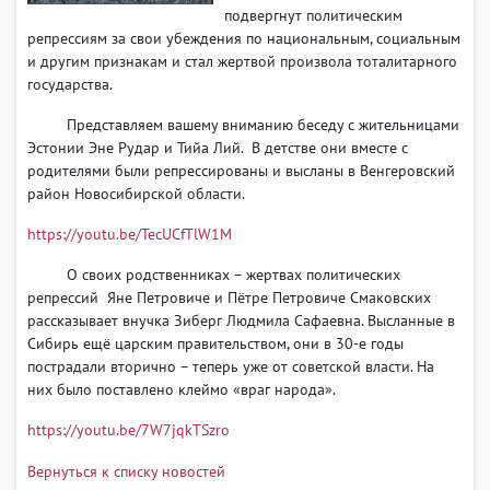
подвергнут политическим
репрессиям за свои убеждения по национальным, социальным
и другим признакам и стал жертвой произвола тоталитарного
государства.
Представляем вашему вниманию беседу с жительницами
Эстонии Эне Рудар и Тийа Лий. В детстве они вместе с
родителями были репрессированы и высланы в Венгеровский
район Новосибирской области.
https://youtu.be/TecUCfTlW1M
О своих родственниках – жертвах политических
репрессий Яне Петровиче и Пётре Петровиче Смаковских
рассказывает внучка Зиберг Людмила Сафаевна. Высланные в
Сибирь ещё царским правительством, они в 30-е годы
пострадали вторично – теперь уже от советской власти. На
них было поставлено клеймо «враг народа».
https://youtu.be/7W7jqkTSzro
Вернуться к списку новостей