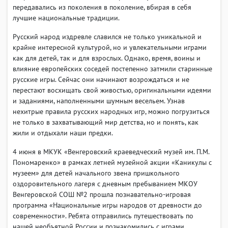
передавались из поколения в поколение, вбирая в себя
лучшие национальные традиции.
Русский народ издревле славился не только уникальной и
крайне интересной культурой, но и увлекательными играми
как для детей, так и для взрослых. Однако, время, воины и
влияние европейских соседей постепенно затмили старинные
русские игры. Сейчас они начинают возрождаться и не
перестают восхищать свой живостью, оригинальными идеями
и заданиями, наполненными шумным весельем. Узнав
нехитрые правила русских народных игр, можно погрузиться
не только в захватывающий мир детства, но и понять, как
жили и отдыхали наши предки.
4 июня в МКУК «Венгеровский краеведческий музей им. П.М.
Пономаренко» в рамках летней музейной акции «Каникулы с
музеем» для детей начального звена пришкольного
оздоровительного лагеря с дневным пребыванием МКОУ
Венгеровской СОШ №2 прошла познавательно-игровая
программа «Национальные игры народов от древности до
современности». Ребята отправились путешествовать по
нашей необъятной России и познакомились с играми