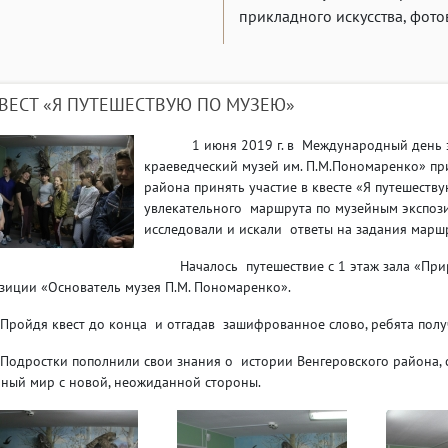
прикладного искусства, фото
ВЕСТ «Я ПУТЕШЕСТВУЮ ПО МУЗЕЮ»
1 июня 2019 г. в Международный день за
краеведческий музей им. П.М.Пономаренко» пр
района принять участие в квесте «Я путешест
увлекательного маршрута по музейным экспози
исследовали и искали ответы на задания марш
Началось путешествие с 1 этаж зала «Приро
зиции «Основатель музея П.М. Пономаренко».
дя квест до конца и отгадав зашифрованное слово, ребята получ
остки пополнили свои знания о истории Венгеровского района, с 
ный мир с новой, неожиданной стороны.