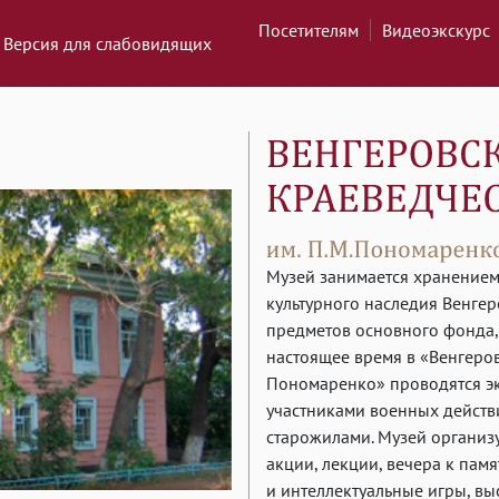
Посетителям
Видеоэкскурс
Версия для слабовидящих
Музей занимается хранением
культурного наследия Венгер
предметов основного фонда,
настоящее время в «Венгеров
Пономаренко» проводятся эк
участниками военных действи
старожилами. Музей организ
акции, лекции, вечера к пам
и интеллектуальные игры, в