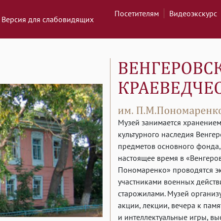
Посетителям
Видеоэкскурс
Версия для слабовидящих
Музей занимается хранением
культурного наследия Венгер
предметов основного фонда,
настоящее время в «Венгеров
Пономаренко» проводятся эк
участниками военных действи
старожилами. Музей организ
акции, лекции, вечера к пам
и интеллектуальные игры, в