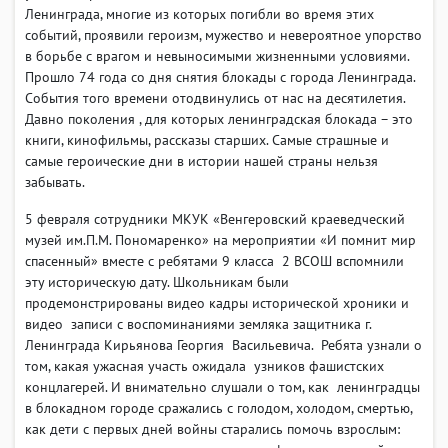
Ленинграда, многие из которых погибли во время этих
событий, проявили героизм, мужество и невероятное упорство
в борьбе с врагом и невыносимыми жизненными условиями.
Прошло 74 года со дня снятия блокады с города Ленинграда.
События того времени отодвинулись от нас на десятилетия.
Давно поколения , для которых ленинградская блокада – это
книги, кинофильмы, рассказы старших. Самые страшные и
самые героические дни в истории нашей страны нельзя
забывать.
5 февраля сотрудники МКУК «Венгеровский краеведческий
музей им.П.М. Пономаренко» на мероприятии «И помнит мир
спасенный» вместе с ребятами 9 класса 2 ВСОШ вспомнили
эту историческую дату. Школьникам были
продемонстрированы видео кадры исторической хроники и
видео записи с воспоминаниями земляка защитника г.
Ленинграда Кирьянова Георгия Васильевича. Ребята узнали о
том, какая ужасная участь ожидала узников фашистских
концлагерей. И внимательно слушали о том, как ленинградцы
в блокадном городе сражались с голодом, холодом, смертью,
как дети с первых дней войны старались помочь взрослым: