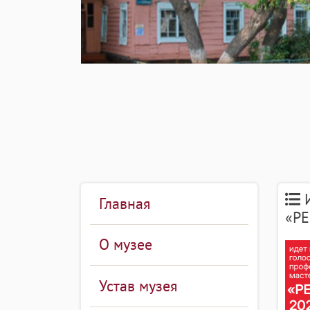
И
Главная
«Р
О музее
Устав музея