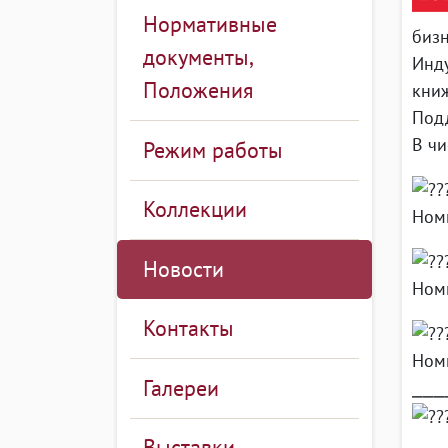
Нормативные
бизн
документы,
Инд
Положения
кни
Под
В чи
Режим работы
Коллекции
Ном
Новости
Номи
Контакты
Номи
Галереи
⎯⎯⎯
Выставки