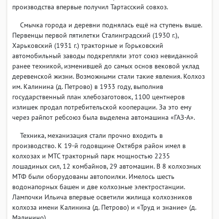
производства впервые получил Тартасский совхоз.
Смычка города и деревни поднялась ещё на ступень выше.
Первенцы первой пятилетки Сталинградский (1930 г.),
Харьковский (1931 г.) тракторные и Горьковский
автомобильный заводы подкрепляли этот союз невиданной
ранее техникой, изменившей до самых основ вековой уклад
деревенской жизни. Возможными стали такие явления. Колхоз
им. Калинина (д. Петрово) в 1933 году, выполнив
государственный план хлебозаготовок, 1100 центнеров
излишек продал потребительской кооперации. За это ему
через райпот ребсоюз была выделена автомашина «ГАЗ-А».
Техника, механизация стали прочно входить в
производство. К 19-й годовщине Октября район имел в
колхозах и МТС тракторный парк мощностью 2235
лошадиных сил, 12 комбайнов, 29 автомашин. В 8 колхозных
МТФ были оборудованы автопоилки. Имелось шесть
водонапорных башен и две колхозные электростанции.
Лампочки Ильича впервые осветили жилища колхозников
колхоза имени Калинина (д. Петрово) и «Труд и знание» (д.
Малинино).