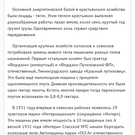
Основной энергетической базой в крестьянском хозяйстве
была лошадь - тягло. Этим тяглом крестьянин выполнял
разнообразные работы: пахал землю, косил сено, круглый год
грузил грузы. Одновременно конь служил средством
передвижения.
Организация крупных хозяйств: колхозов и совхозов
потребовала замены живого тягла машинами разных типов
назначений. Первым «стальным конём» был трактор
«Фордзон» (импортный) и «Фордзон-Путиловский-ФП»,
отечественный, Ленинградского завода «Красный путиловец».
Это была ещё маломощная машина с прицепом
однолемешного плуга. Дневная производительность его была
один гектар пахоты. Кстати, многие пахари тогда пароконным
плугом вспахивали по 0,8-0,9 гектара.
В 1931 году впервые в совхозах районах появилось 29
тракторов марки «Интернационал» (сокращённо «Интер»).
Эти машины уже имели мощность в 10 лошадиных сил. А
весной 1932 года «Интеры» Спасской МТС начали бороздить
колхозные поля. Автомашины марки «ГАЗ-А» отечественного