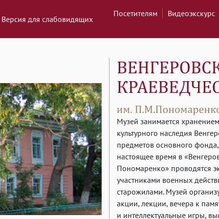
Посетителям
Видеоэкскурс
Версия для слабовидящих
Музей занимается хранением
культурного наследия Венгер
предметов основного фонда,
настоящее время в «Венгеров
Пономаренко» проводятся эк
участниками военных действи
старожилами. Музей организ
акции, лекции, вечера к пам
и интеллектуальные игры, в