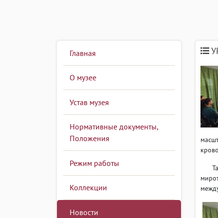
У
Главная
О музее
Устав музея
Нормативные документы,
Положения
масшт
крово
Режим работы
Также
мирот
Коллекции
между
Новости