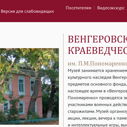
Посетителям
Видеоэкскурс
Версия для слабовидящих
Музей занимается хранением
культурного наследия Венгер
предметов основного фонда,
настоящее время в «Венгеров
Пономаренко» проводятся эк
участниками военных действи
старожилами. Музей организ
акции, лекции, вечера к пам
и интеллектуальные игры, в