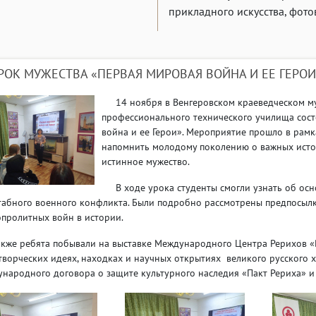
прикладного искусства, фото
РОК МУЖЕСТВА «ПЕРВАЯ МИРОВАЯ ВОЙНА И ЕЕ ГЕРОИ
14 ноября в Венгеровском краеведческом муз
профессионального технического училища сост
война и ее Герои». Мероприятие прошло в рамк
напомнить молодому поколению о важных исто
истинное мужество.
В ходе урока студенты смогли узнать об осно
абного военного конфликта. Были подробно рассмотрены предпосылки
пролитных войн в истории.
 ребята побывали на выставке Международного Центра Рерихов «Вс
ворческих идеях, находках и научных открытиях великого русского х
народного договора о защите культурного наследия «Пакт Рериха» и