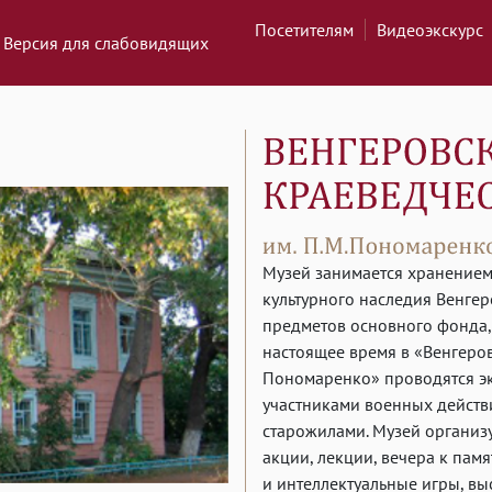
Посетителям
Видеоэкскурс
Версия для слабовидящих
Музей занимается хранением
культурного наследия Венгер
предметов основного фонда,
настоящее время в «Венгеров
Пономаренко» проводятся эк
участниками военных действи
старожилами. Музей организ
акции, лекции, вечера к пам
и интеллектуальные игры, в